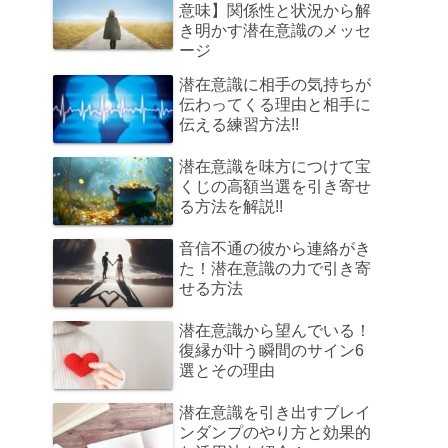
意味】関係性と状況から解
き明かす潜在意識のメッセ
ージ
潜在意識に相手の気持ちが
伝わってくる理由と相手に
伝える練習方法!!
潜在意識を味方につけて宝
くじの高額当選を引き寄せ
る方法を解説!!
音信不通の彼から連絡がき
た！潜在意識の力で引き寄
せる方法
潜在意識から望んでいる！
復縁が叶う瞬間のサイン6
選とその理由
潜在意識を引き出すブレイ
ンダンプのやり方と効果的